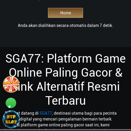
Home
Anda akan dialihkan secara otomatis dalam 7 detik.
SGA77: Platform Game
Online Paling Gacor &
Link Alternatif Resmi
Terbaru
Selamat datang di
SGA77
, destinasi utama bagi para pecinta
hiburan digital yang mencari pengalaman bermain terbaik.
Sebagai platform game online paling gacor saat ini, kami
berkomitmen memberikan layanan transparan, sistem keamanan